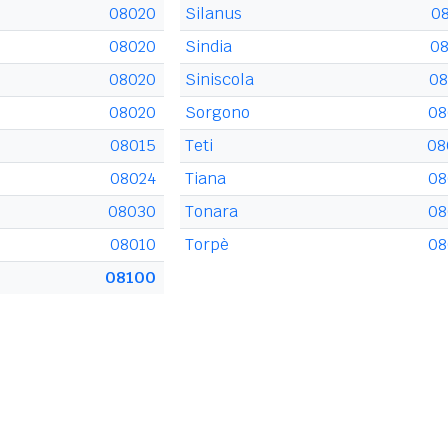
08020
Silanus
0
08020
Sindia
08
08020
Siniscola
08
08020
Sorgono
08
08015
Teti
08
08024
Tiana
08
08030
Tonara
08
08010
Torpè
08
08100