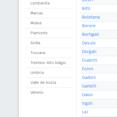
Lombardía
Bitti
Marcas
Bolotana
Molise
Borore
Piamonte
Bortigali
Desulo
Sicilia
Dorgali
Toscana
Dualchi
Trentino-Alto Adigio
Fonni
Umbría
Gadoni
Valle de Aosta
Galtellì
Véneto
Gavoi
Irgoli
Lei