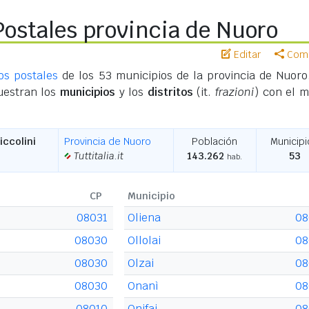
Postales provincia de Nuoro
Editar
Comp
os postales
de los 53 municipios de la provincia de Nuoro
uestran los
municipios
y los
distritos
(it.
frazioni
) con el 
iccolini
Provincia de Nuoro
Población
Municip
Tuttitalia.it
143.262
53
hab.
CP
Municipio
08031
Oliena
08
08030
Ollolai
08
08030
Olzai
08
08030
Onanì
08
08010
Onifai
08