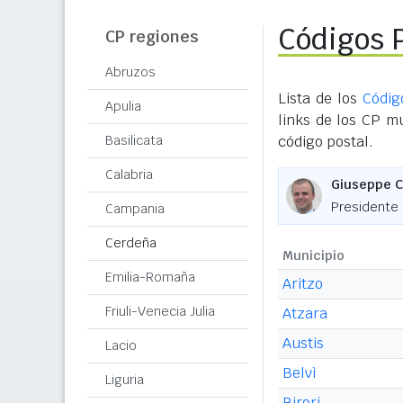
Códigos 
CP regiones
Abruzos
Lista de los
Códig
Apulia
links de los CP m
Basilicata
código postal.
Calabria
Giuseppe C
Presidente
Campania
Cerdeña
Municipio
Emilia-Romaña
Aritzo
Friuli-Venecia Julia
Atzara
Austis
Lacio
Belvì
Liguria
Birori