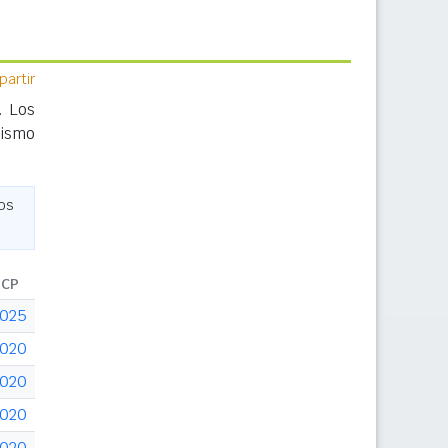
artir
. Los
mismo
ios
CP
025
020
020
020
020