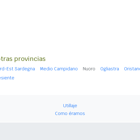
otras provincias
ord-Est Sardegna
Medio Campidano
Nuoro
Ogliastra
Oristan
esiente
Utillaje
Como éramos