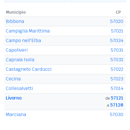
Municipio
CP
Bibbona
57020
Campiglia Marittima
57021
Campo nell'Elba
57034
Capoliveri
57031
Capraia Isola
57032
Castagneto Carducci
57022
Cecina
57023
Collesalvetti
57014
Livorno
57121
de
57128
a
Marciana
57030