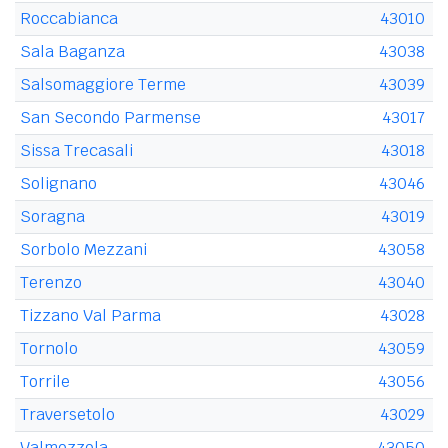
Roccabianca
43010
Sala Baganza
43038
Salsomaggiore Terme
43039
San Secondo Parmense
43017
Sissa Trecasali
43018
Solignano
43046
Soragna
43019
Sorbolo Mezzani
43058
Terenzo
43040
Tizzano Val Parma
43028
Tornolo
43059
Torrile
43056
Traversetolo
43029
Valmozzola
43050