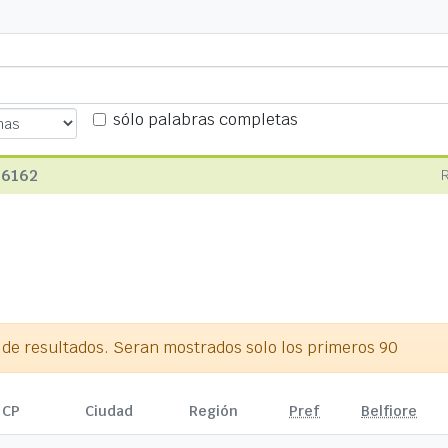
sólo palabras completas
16162
e resultados. Seran mostrados solo los primeros 90
CP
Ciudad
Región
Pref
Belfiore