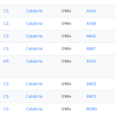
CS
Calabria
0984
A340
CS
Calabria
0984
A768
CS
Calabria
0984
A842
CS
Calabria
0984
A887
KR
Calabria
0984
B319
CS
Calabria
0984
B802
CS
Calabria
0984
B813
CS
Calabria
0984
M385