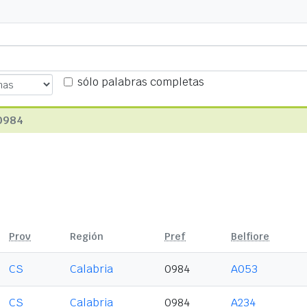
sólo palabras completas
0984
Prov
Región
Pref
Belfiore
CS
Calabria
0984
A053
CS
Calabria
0984
A234