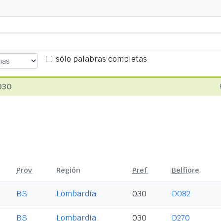
sólo palabras completas
030
Prov
Región
Pref
Belfiore
BS
Lombardía
030
D082
BS
Lombardía
030
D270