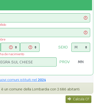
llido
mbre
SEXO
cha de nacimiento
PROV
uovi comuni istituiti nel
2024
)
è un comune della Lombardia con 2.686 abitanti.
Calcula CF