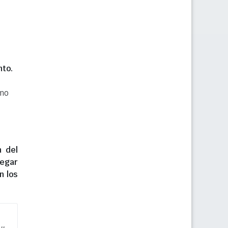
nto.
smo
n del
regar
n los