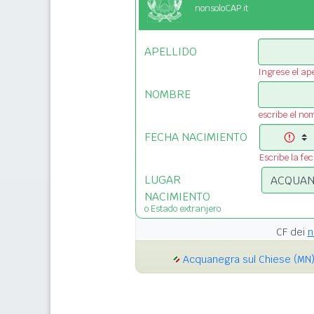
nonsoloCAP.it
APELLIDO
Ingrese el ape
NOMBRE
escribe el no
FECHA NACIMIENTO
Escribe la fe
LUGAR
NACIMIENTO
o Estado extranjero
CF dei
n
Acquanegra sul Chiese (MN