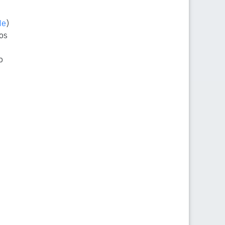
le
)
os
o